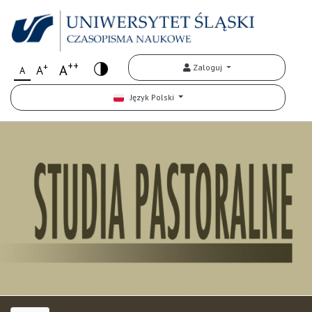
++
+
A
Zaloguj
A
A
Język Polski