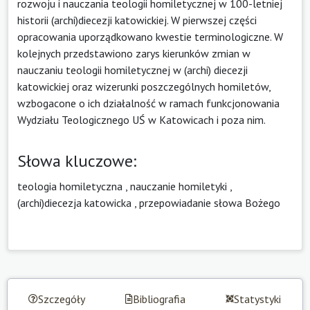
rozwoju i nauczania teologii homiletycznej w 100-letniej
historii (archi)diecezji katowickiej. W pierwszej części
opracowania uporządkowano kwestie terminologiczne. W
kolejnych przedstawiono zarys kierunków zmian w
nauczaniu teologii homiletycznej w (archi) diecezji
katowickiej oraz wizerunki poszczególnych homiletów,
wzbogacone o ich działalność w ramach funkcjonowania
Wydziału Teologicznego UŚ w Katowicach i poza nim.
Słowa kluczowe:
teologia homiletyczna
,
nauczanie homiletyki
,
(archi)diecezja katowicka
,
przepowiadanie słowa Bożego
Szczegóły
Bibliografia
Statystyki