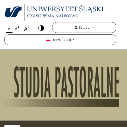
++
+
A
Zaloguj
A
A
Język Polski