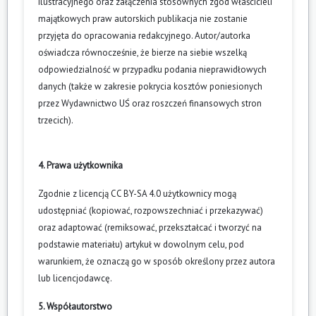
ilustracyjnego oraz załączenia stosownych zgód właścicieli
majątkowych praw autorskich publikacja nie zostanie
przyjęta do opracowania redakcyjnego. Autor/autorka
oświadcza równocześnie, że bierze na siebie wszelką
odpowiedzialność w przypadku podania nieprawidłowych
danych (także w zakresie pokrycia kosztów poniesionych
przez Wydawnictwo UŚ oraz roszczeń finansowych stron
trzecich).
4. Prawa użytkownika
Zgodnie z licencją CC BY-SA 4.0 użytkownicy mogą
udostępniać (kopiować, rozpowszechniać i przekazywać)
oraz adaptować (remiksować, przekształcać i tworzyć na
podstawie materiału) artykuł w dowolnym celu, pod
warunkiem, że oznaczą go w sposób określony przez autora
lub licencjodawcę.
5. Współautorstwo