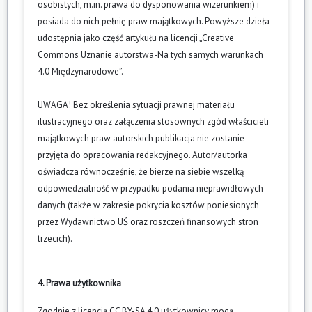
osobistych, m.in. prawa do dysponowania wizerunkiem) i
posiada do nich pełnię praw majątkowych. Powyższe dzieła
udostępnia jako część artykułu na licencji „Creative
Commons Uznanie autorstwa-Na tych samych warunkach
4.0 Międzynarodowe”.
UWAGA! Bez określenia sytuacji prawnej materiału
ilustracyjnego oraz załączenia stosownych zgód właścicieli
majątkowych praw autorskich publikacja nie zostanie
przyjęta do opracowania redakcyjnego. Autor/autorka
oświadcza równocześnie, że bierze na siebie wszelką
odpowiedzialność w przypadku podania nieprawidłowych
danych (także w zakresie pokrycia kosztów poniesionych
przez Wydawnictwo UŚ oraz roszczeń finansowych stron
trzecich).
4. Prawa użytkownika
Zgodnie z licencją CC BY-SA 4.0 użytkownicy mogą