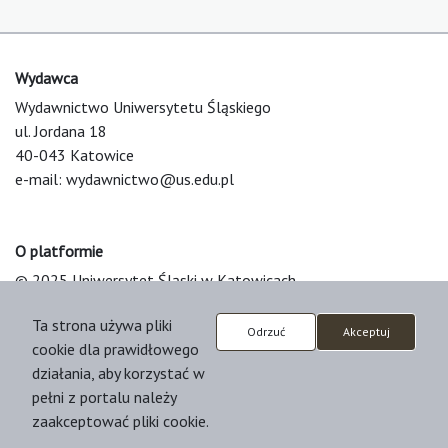
Wydawca
Wydawnictwo Uniwersytetu Śląskiego
ul. Jordana 18
40-043 Katowice
e-mail:
wydawnictwo@us.edu.pl
O platformie
© 2025 Uniwersytet Śląski w Katowicach
Support & Customization by LIBCOM
Ta strona używa pliki
Platform & Workflow by OJS/PKP
Odrzuć
Akceptuj
cookie dla prawidłowego
działania, aby korzystać w
pełni z portalu należy
zaakceptować pliki cookie.