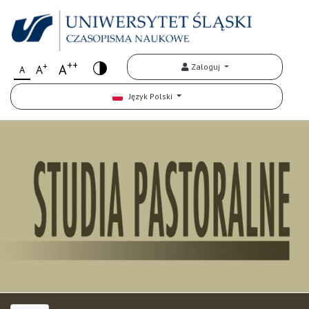
++
+
A
Zaloguj
A
A
Język Polski