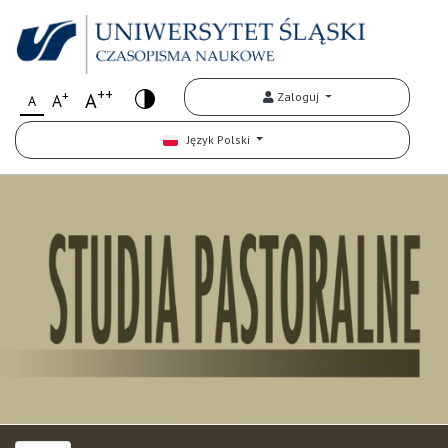
++
+
A
Zaloguj
A
A
Język Polski