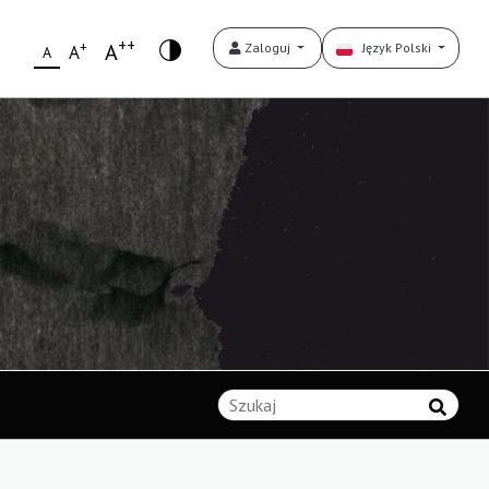
++
+
A
Zaloguj
Język Polski
A
A