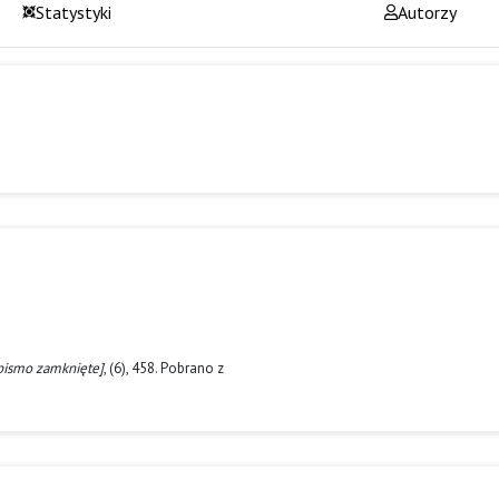
Statystyki
Autorzy
opismo zamknięte]
, (6), 458. Pobrano z