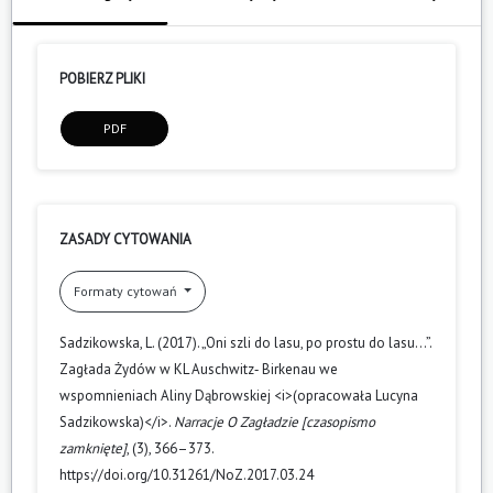
POBIERZ PLIKI
PDF
ZASADY CYTOWANIA
Formaty cytowań
Sadzikowska, L. (2017). „Oni szli do lasu, po prostu do lasu…”.
Zagłada Żydów w KL Auschwitz‑ Birkenau we
wspomnieniach Aliny Dąbrowskiej <i>(opracowała Lucyna
Sadzikowska)</i>.
Narracje O Zagładzie [czasopismo
zamknięte]
, (3), 366–373.
https://doi.org/10.31261/NoZ.2017.03.24