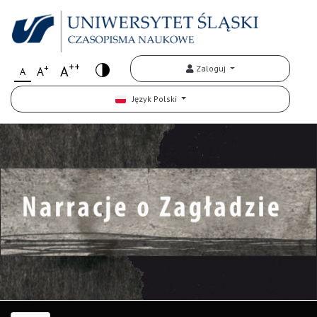
++
+
A
Zaloguj
A
A
Język Polski