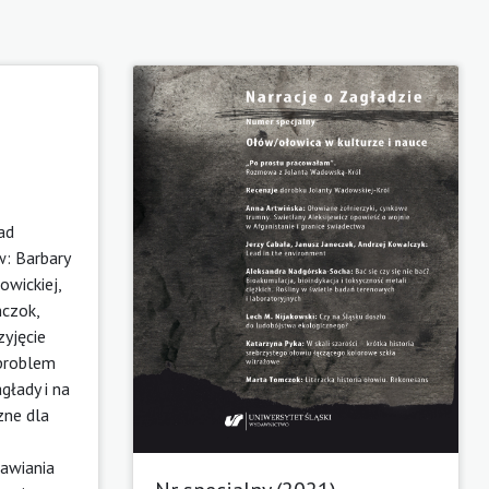
ad
w: Barbary
owickiej,
mczok,
zyjęcie
 problem
łady i na
zne dla
tawiania