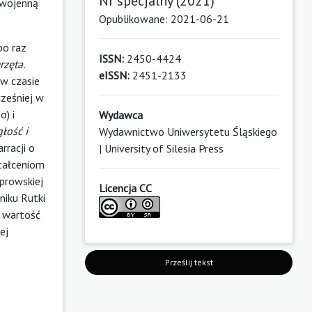
Nr specjalny (2021)
 wojenną
Opublikowane: 2021-06-21
po raz
ISSN:
2450-4424
rzęta.
eISSN:
2451-2133
 w czasie
ześniej w
) i
Wydawca
głość i
Wydawnictwo Uniwersytetu Śląskiego
rracji o
| University of Silesia Press
ztałceniom
prowskiej
Licencja CC
niku Rutki
ą wartość
ej
Prześlij tekst