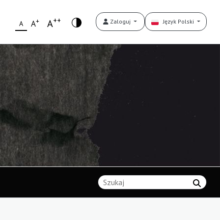
++
+
A
Zaloguj
Język Polski
A
A