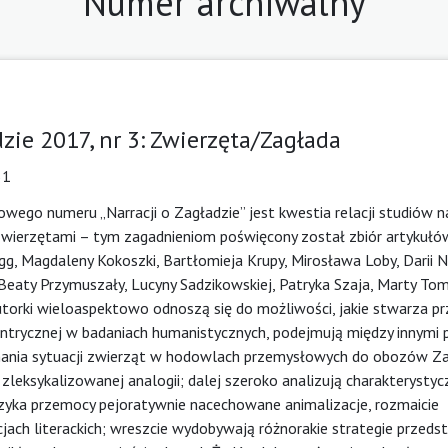
Numer archiwalny
dzie 2017, nr 3: Zwierzęta/Zagłada
31
ego numeru „Narracji o Zagładzie” jest kwestia relacji studiów n
zwierzętami – tym zagadnieniom poświęcony został zbiór artykułó
gg, Magdaleny Kokoszki, Bartłomieja Krupy, Mirosława Loby, Darii N
, Beaty Przymuszały, Lucyny Sadzikowskiej, Patryka Szaja, Marty To
autorki wieloaspektowo odnoszą się do możliwości, jakie stwarza pr
ntrycznej w badaniach humanistycznych, podejmują między innymi
ania sytuacji zwierząt w hodowlach przemysłowych do obozów Zag
 zleksykalizowanej analogii; dalej szeroko analizują charakterystyc
yka przemocy pejoratywnie nacechowane animalizacje, rozmaicie
jach literackich; wreszcie wydobywają różnorakie strategie przeds