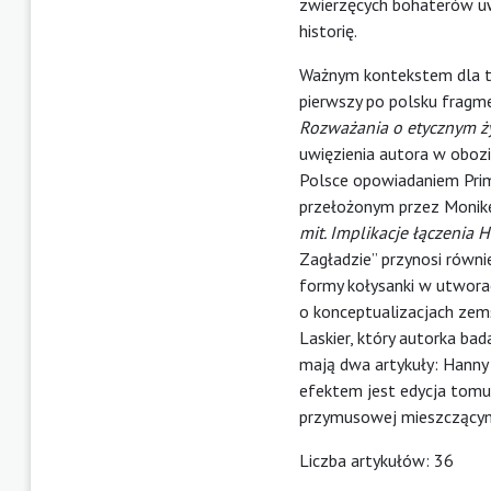
zwierzęcych bohaterów uw
historię.
Ważnym kontekstem dla ty
pierwszy po polsku fragm
Rozważania o etycznym ż
uwięzienia autora w oboz
Polsce opowiadaniem Pri
przełożonym przez Monikę
mit. Implikacje łączenia 
Zagładzie” przynosi równ
formy kołysanki w utworac
o konceptualizacjach zem
Laskier, który autorka b
mają dwa artykuły: Hanny
efektem jest edycja tom
przymusowej mieszczącym s
Liczba artykułów: 36