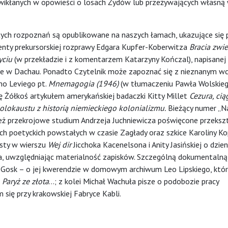
ikłanych w opowieści o losach Żydów lub przeżywających własną
ch rozpoznań są opublikowane na naszych łamach, ukazujące się 
enty prekursorskiej rozprawy Edgara Kupfer-Koberwitza
Bracia zwie
yciu
(w przekładzie i z komentarzem Katarzyny Kończal), napisanej
ie w Dachau. Ponadto Czytelnik może zapoznać się z nieznanym wc
mo Leviego pt.
Mnemagogia
(1946)
(w tłumaczeniu Pawła Wolskiego
 Żółkoś artykułem amerykańskiej badaczki Kitty Millet
Cezura, cią
Holokaustu z historią niemieckiego kolonializmu
.
Bieżący numer „Na
ież przekrojowe studium Andrzeja Juchniewicza poświęcone przeks
h poetyckich powstałych w czasie Zagłady oraz szkice Karoliny Ko
sty w wierszu
Wej dir
Jicchoka Kacenelsona i Anity Jasińskiej o dzien
ada, uwzględniając materialność zapisków. Szczególną dokumentaln
 Gosk – o jej kwerendzie w domowym archiwum Leo Lipskiego, któr
u
Paryż ze złota
…; z kolei Michał Wachuła pisze o podobozie pracy
ię przy krakowskiej Fabryce Kabli.