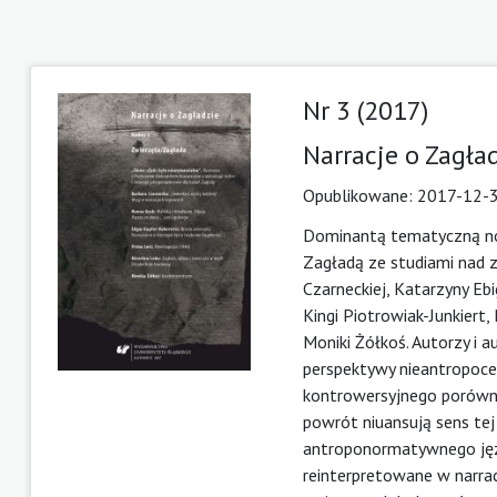
Nr 3 (2017)
Narracje o Zagła
Opublikowane:
2017-12-
Dominantą tematyczną now
Zagładą ze studiami nad 
Czarneckiej, Katarzyny Ebi
Kingi Piotrowiak-Junkiert
Moniki Żółkoś. Autorzy i 
perspektywy nieantropoce
kontrowersyjnego porówn
powrót niuansują sens tej
antroponormatywnego jęz
reinterpretowane w narrac