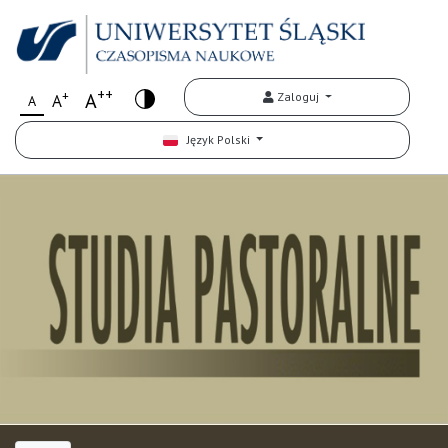
++
+
A
Zaloguj
A
A
Język Polski