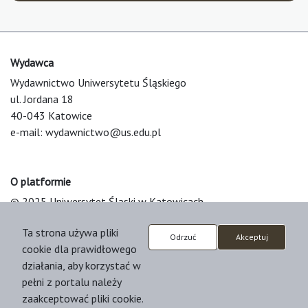
Wydawca
Wydawnictwo Uniwersytetu Śląskiego
ul. Jordana 18
40-043 Katowice
e-mail:
wydawnictwo@us.edu.pl
O platformie
© 2025 Uniwersytet Śląski w Katowicach
Support & Customization by LIBCOM
Ta strona używa pliki
Platform & Workflow by OJS/PKP
Odrzuć
Akceptuj
cookie dla prawidłowego
działania, aby korzystać w
pełni z portalu należy
zaakceptować pliki cookie.