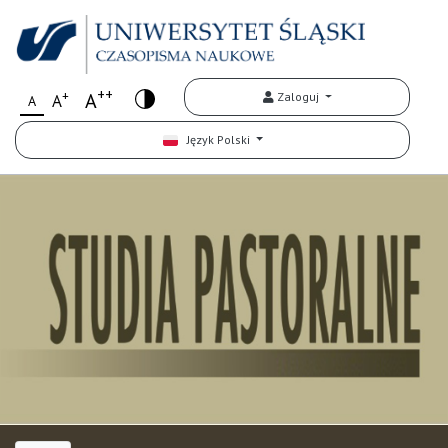
++
+
A
Zaloguj
A
A
Język Polski