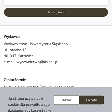
Prześlij tekst
Wydawca
Wydawnictwo Uniwersytetu Śląskiego
ul. Jordana 18
40-043 Katowice
e-mail:
wydawnictwo@us.edu.pl
O platformie
© 2025 Uniwersytet Śląski w Katowicach
Support & Customization by LIBCOM
Ta strona używa pliki
Platform & Workflow by OJS/PKP
Odrzuć
Akceptuj
cookie dla prawidłowego
działania, aby korzystać w