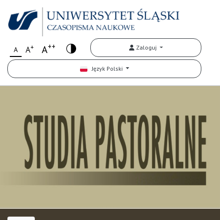
++
+
A
Zaloguj
A
A
Język Polski