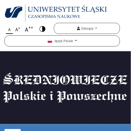
++
+
A
Zaloguj
A
A
Język Polski