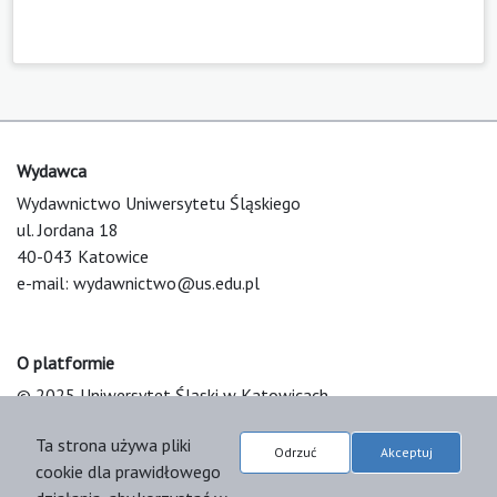
Wydawca
Wydawnictwo Uniwersytetu Śląskiego
ul. Jordana 18
40-043 Katowice
e-mail:
wydawnictwo@us.edu.pl
O platformie
© 2025 Uniwersytet Śląski w Katowicach
Support & Customization by LIBCOM
Ta strona używa pliki
Platform & Workflow by OJS/PKP
Odrzuć
Akceptuj
cookie dla prawidłowego