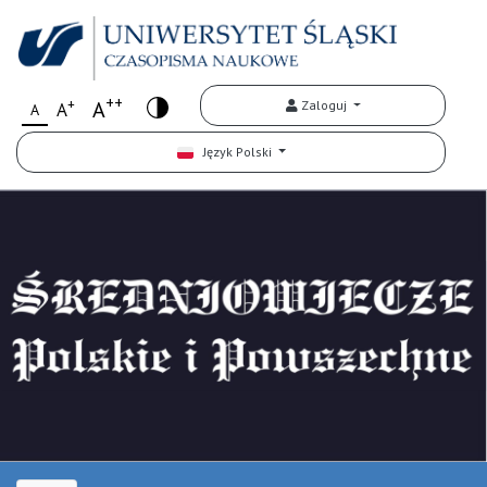
++
+
A
Zaloguj
A
A
Język Polski