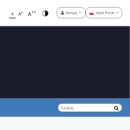
++
+
A
Zaloguj
Język Polski
A
A