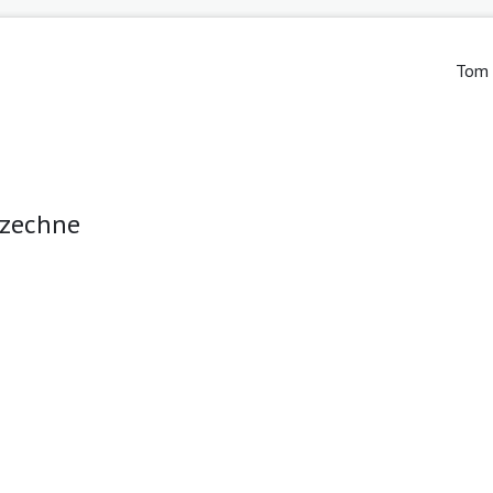
Tom 
szechne