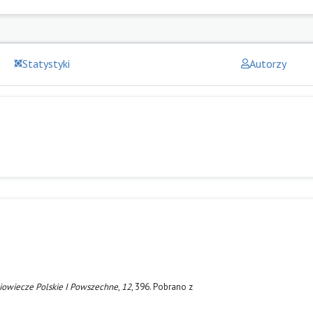
Statystyki
Autorzy
iowiecze Polskie I Powszechne
,
12
, 396. Pobrano z