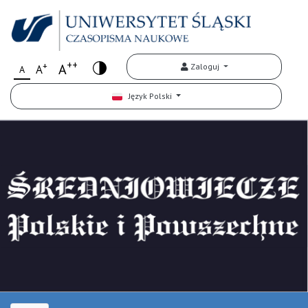
++
+
A
Zaloguj
A
A
Język Polski