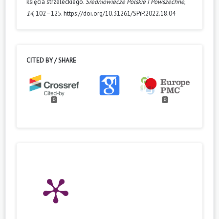
księcia strzeleckiego.
Średniowiecze Polskie I Powszechne
,
14
, 102–125. https://doi.org/10.31261/SPiP.2022.18.04
CITED BY / SHARE
0
0