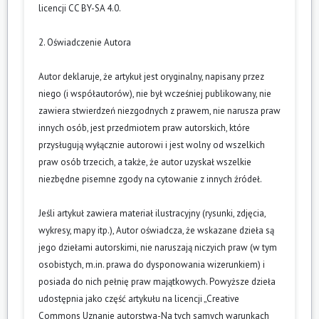
licencji CC BY-SA 4.0.
2. Oświadczenie Autora
Autor deklaruje, że artykuł jest oryginalny, napisany przez
niego (i współautorów), nie był wcześniej publikowany, nie
zawiera stwierdzeń niezgodnych z prawem, nie narusza praw
innych osób, jest przedmiotem praw autorskich, które
przysługują wyłącznie autorowi i jest wolny od wszelkich
praw osób trzecich, a także, że autor uzyskał wszelkie
niezbędne pisemne zgody na cytowanie z innych źródeł.
Jeśli artykuł zawiera materiał ilustracyjny (rysunki, zdjęcia,
wykresy, mapy itp.), Autor oświadcza, że wskazane dzieła są
jego dziełami autorskimi, nie naruszają niczyich praw (w tym
osobistych, m.in. prawa do dysponowania wizerunkiem) i
posiada do nich pełnię praw majątkowych. Powyższe dzieła
udostępnia jako część artykułu na licencji „Creative
Commons Uznanie autorstwa-Na tych samych warunkach