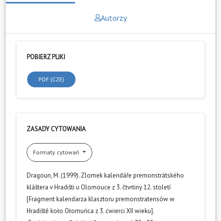
Autorzy
POBIERZ PLIKI
PDF (CZE)
ZASADY CYTOWANIA
Formaty cytowań
Dragoun, M. (1999). Zlomek kalendáře premonstrátského
kláštera v Hradišti u Olomouce z 3. čtvrtiny 12. století
[Fragment kalendarza klasztoru premonstratensów w
Hradiště koło Ołomuńca z 3. ćwierci XII wieku].