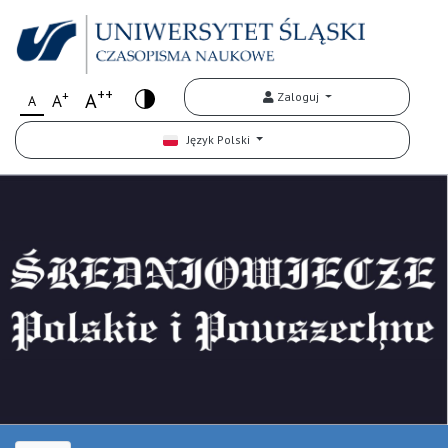
++
+
A
Zaloguj
A
A
Język Polski