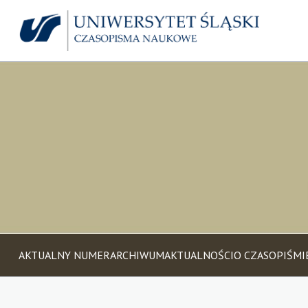
AKTUALNY NUMER
ARCHIWUM
AKTUALNOŚCI
O CZASOPIŚMI