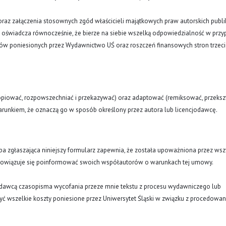
oraz załączenia stosownych zgód właścicieli majątkowych praw autorskich publi
a oświadcza równocześnie, że bierze na siebie wszelką odpowiedzialność w prz
tów poniesionych przez Wydawnictwo UŚ oraz roszczeń finansowych stron trzeci
opiować, rozpowszechniać i przekazywać) oraz adaptować (remiksować, przekszt
runkiem, że oznaczą go w sposób określony przez autora lub licencjodawcę.
oba zgłaszająca niniejszy formularz zapewnia, że została upoważniona przez wsz
obowiązuje się poinformować swoich współautorów o warunkach tej umowy.
ydawcą czasopisma wycofania przeze mnie tekstu z procesu wydawniczego lub
ć wszelkie koszty poniesione przez Uniwersytet Śląski w związku z procedowa