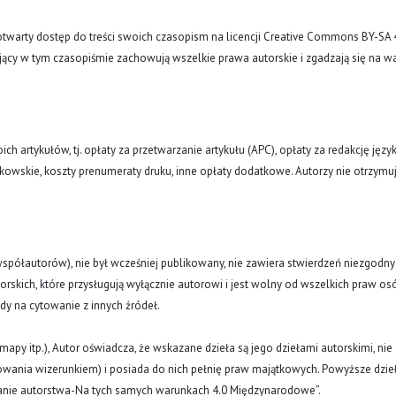
arty dostęp do treści swoich czasopism na licencji Creative Commons BY-SA 
ujący w tym czasopiśmie zachowują wszelkie prawa autorskie i zgadzają się na w
h artykułów, tj. opłaty za przetwarzanie artykułu (APC), opłaty za redakcję języ
łonkowskie, koszty prenumeraty druku, inne opłaty dodatkowe. Autorzy nie otrzymu
(i współautorów), nie był wcześniej publikowany, nie zawiera stwierdzeń niezgodny
rskich, które przysługują wyłącznie autorowi i jest wolny od wszelkich praw os
ody na cytowanie z innych źródeł.
y, mapy itp.), Autor oświadcza, że wskazane dzieła są jego dziełami autorskimi, nie
nowania wizerunkiem) i posiada do nich pełnię praw majątkowych. Powyższe dzie
znanie autorstwa-Na tych samych warunkach 4.0 Międzynarodowe”.