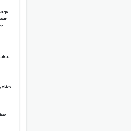
kacja
ypadku
ch).
ałcać i
ystkich
niem