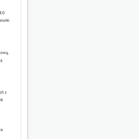
4.0
arunki
kową,
ją
ch z
ób
ła