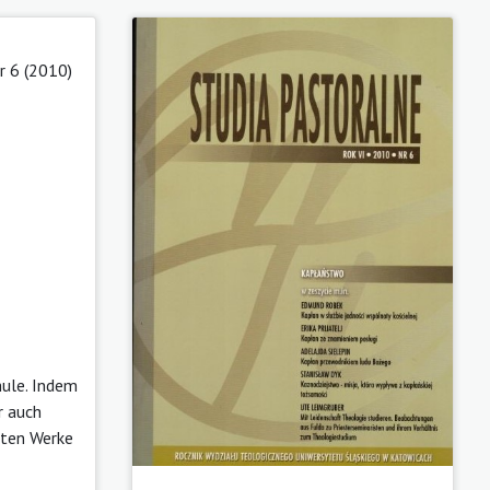
r 6 (2010)
hule. Indem
r auch
sten Werke