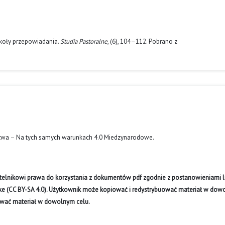
szkoły przepowiadania.
Studia Pastoralne
, (6), 104–112. Pobrano z
twa – Na tych samych warunkach 4.0 Miedzynarodowe
.
ytelnikowi prawa do korzystania z dokumentów pdf zgodnie z postanowieniami li
like (CC BY-SA 4.0). Użytkownik może kopiować i redystrybuować materiał w do
ywać materiał w dowolnym celu.