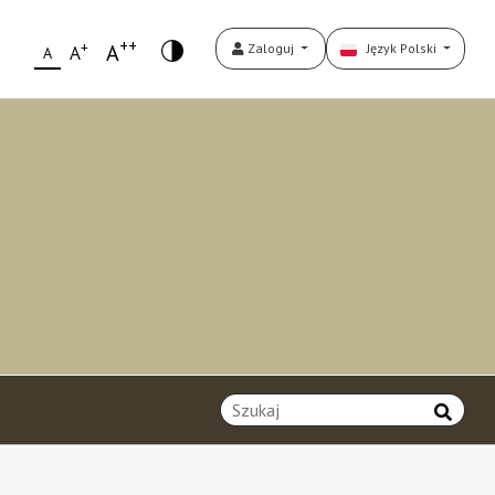
++
+
A
Zaloguj
Język Polski
A
A