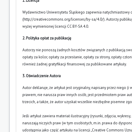
1. Licencja
Wydawnictwo Uniwersytetu Śląskiego zapewnia natychmiastowy otw
(
http://creativecommons.org/licenses/by-sa/4.0/
). Autorzy publik
wyżej wymienionej licencji CC BY-SA 4.0.
2. Polityka opłat za publikację
Autorzy nie ponoszą żadnych kosztów związanych z publikacją swoic
opłaty za kolor, opłaty za przesłanie, opłaty za strony, opłaty cz
również żadnej gratyfikacji finansowej za publikowane artykuły.
3. Oświadczenie Autora
Autor deklaruje, że artykuł jest oryginalny, napisany przez niego 
prawem, nie narusza praw innych osób, jest przedmiotem praw auto
trzecich, a także, że autor uzyskał wszelkie niezbędne pisemne zg
Jeśli artykuł zawiera materiał ilustracyjny (rysunki, zdjęcia, wykres
naruszają niczyich praw (w tym osobistych, m.in. prawa do dyspo
udostępnia jako część artykułu na licencji „Creative Commons U