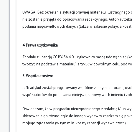
UWAGA! Bez określenia sytuacji prawnej materiału ilustracyjnego 
nie zostanie przyjęta do opracowania redakcyjnego. Autor/autork
podania nieprawidłowych danych (także w zakresie pokrycia kosz
4. Prawa użytkownika
Zgodnie z licencją CC BY-SA 4.0 użytkownicy mogą udostępniać (k
tworzyć na podstawie materiału) artykuł w dowolnym celu, pod wa
5. Współautorstwo
Jeśli artykuł został przygotowany wspólnie z innymi autorami, os
współautorów do podpisania niniejszej umowy w ich imieniu i z
Oświadczam, że w przypadku nieuzgodnionego z redakcją i/lub w
skierowania go równolegle do innego wydawcy zgadzam się pokry
mojego zgłoszenia (w tym m.in. koszty recenzji wydawniczych).