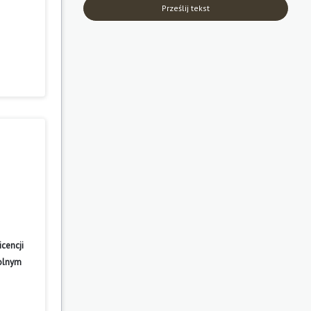
Prześlij tekst
cencji
wolnym