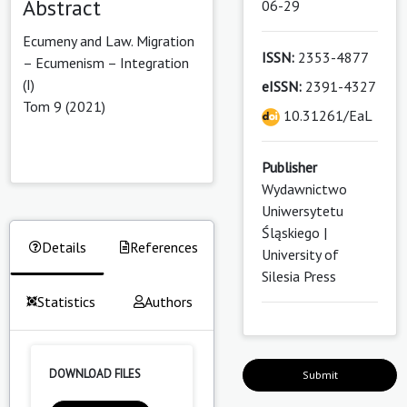
Abstract
06-29
Ecumeny and Law. Migration
ISSN:
2353-4877
– Ecumenism – Integration
(I)
eISSN:
2391-4327
Tom 9 (2021)
10.31261/EaL
Publisher
Wydawnictwo
Uniwersytetu
Śląskiego |
Details
References
University of
Silesia Press
Statistics
Authors
DOWNLOAD FILES
Submit