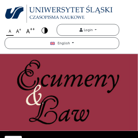
++
+
A
Login
A
A
English