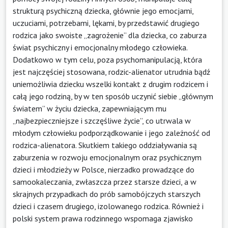
strukturą psychiczną dziecka, głównie jego emocjami,
uczuciami, potrzebami, lękami, by przedstawić drugiego
rodzica jako swoiste „zagrożenie” dla dziecka, co zaburza
świat psychiczny i emocjonalny młodego człowieka.
Dodatkowo w tym celu, poza psychomanipulacją, która
jest najczęściej stosowana, rodzic-alienator utrudnia bądź
uniemożliwia dziecku wszelki kontakt z drugim rodzicem i
całą jego rodziną, by w ten sposób uczynić siebie „głównym
światem” w życiu dziecka, zapewniającym mu
„najbezpieczniejsze i szczęśliwe życie”, co utrwala w
młodym człowieku podporządkowanie i jego zależność od
rodzica-alienatora. Skutkiem takiego oddziaływania są
zaburzenia w rozwoju emocjonalnym oraz psychicznym
dzieci i młodzieży w Polsce, nierzadko prowadzące do
samookaleczania, zwłaszcza przez starsze dzieci, a w
skrajnych przypadkach do prób samobójczych starszych
dzieci i czasem drugiego, izolowanego rodzica. Również i
polski system prawa rodzinnego wspomaga zjawisko