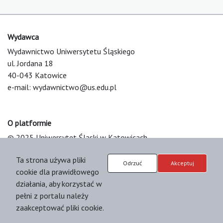
Wydawca
Wydawnictwo Uniwersytetu Śląskiego
ul. Jordana 18
40-043 Katowice
e-mail:
wydawnictwo@us.edu.pl
O platformie
© 2025 Uniwersytet Śląski w Katowicach
Support & Customization by LIBCOM
Ta strona używa pliki
Platform & Workflow by OJS/PKP
Odrzuć
Akceptuj
cookie dla prawidłowego
działania, aby korzystać w
pełni z portalu należy
zaakceptować pliki cookie.