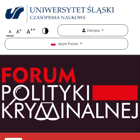
++
+
A
Zaloguj
A
A
Język Polski