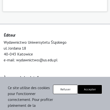
Éditeur
Wydawnictwo Uniwersytetu Śląskiego
ul. Jordana 18
40-043 Katowice
e-mail:
wydawnictwo@us.edu.pl
À propos de la plateforme
© 2025 Uniwersytet Śląski w Katowicach
Ce site utilise des cookies
Refuser
Accepter
Support & Customization by LIBCOM
pour fonctionner
Platform & Workflow by OJS/PKP
correctement. Pour profiter
pleinement de la