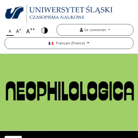
++
+
A
Se connecter
A
A
Français (France)