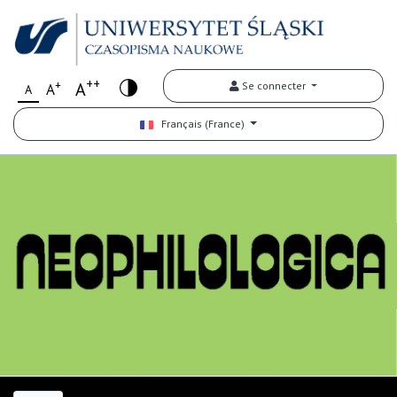
++
+
A
Se connecter
A
A
Français (France)