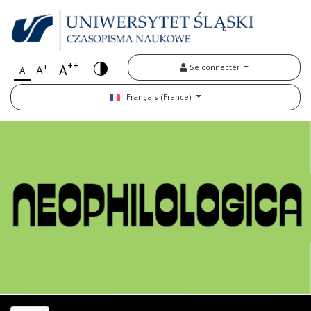
++
+
A
Se connecter
A
A
Français (France)