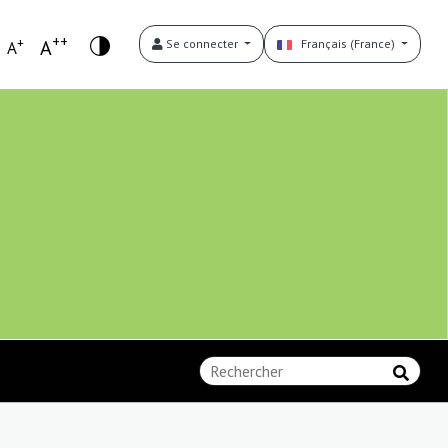
++
+
A
Se connecter
Français (France)
A