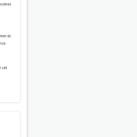
ncières
rmer et
nce.
r cet