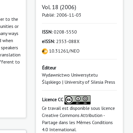
Vol. 18 (2006)
Publié: 2006-11-03
er to the
unities or
ISSN:
0208-5550
 many ways
ed when
eISSN:
2353-088X
y speakers
10.31261/NEO
translation
ifferent to
Éditeur
Wydawnictwo Uniwersytetu
Śląskiego | University of Silesia Press
Licence CC
Ce travail est disponible sous licence
Creative Commons Attribution -
Partage dans les Mêmes Conditions
4.0 International
.