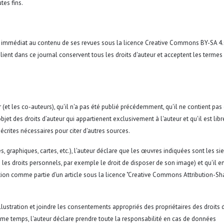
tes fins.
e et immédiat au contenu de ses revues sous la licence Creative Commons BY-SA 4
ient dans ce journal conservent tous les droits d'auteur et acceptent les termes
teur (et les co-auteurs), qu'il n'a pas été publié précédemment, qu'il ne contient pas
l'objet des droits d’auteur qui appartienent exclusivement à l'auteur et qu'il est lib
 écrites nécessaires pour citer d'autres sources.
es, graphiques, cartes, etc.), l'auteur déclare que les œuvres indiquées sont les si
 les droits personnels, par exemple le droit de disposer de son image) et qu'il en
ition comme partie d'un article sous la licence "Creative Commons Attribution-Sh
lustration et joindre les consentements appropriés des propriétaires des droits d
même temps, l'auteur déclare prendre toute la responsabilité en cas de données