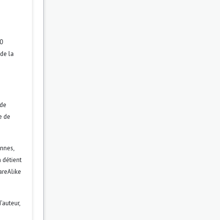
.0
 de la
 de
re de
ennes,
 détient
areAlike
'auteur,