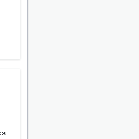
a
t ou