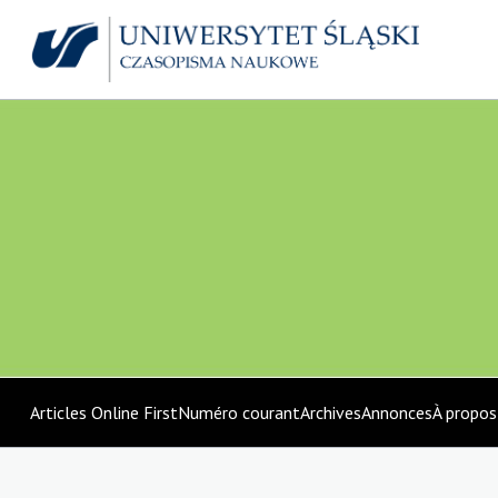
Articles Online First
Numéro courant
Archives
Annonces
À propo