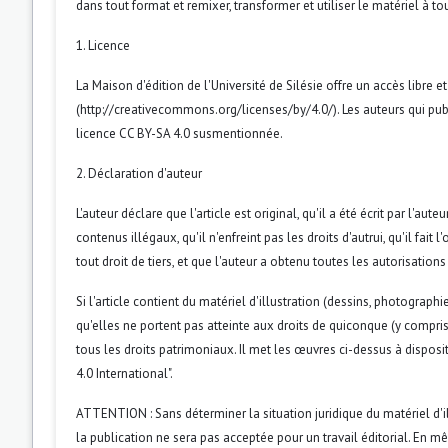
dans tout format et remixer, transformer et utiliser le matériel à tou
1. Licence
La Maison d'édition de l'Université de Silésie offre un accès libr
(http://creativecommons.org/licenses/by/4.0/). Les auteurs qui publ
licence CC BY-SA 4.0 susmentionnée.
2. Déclaration d'auteur
L'auteur déclare que l'article est original, qu'il a été écrit par l'au
contenus illégaux, qu'il n'enfreint pas les droits d'autrui, qu'il fait 
tout droit de tiers, et que l'auteur a obtenu toutes les autorisations
Si l'article contient du matériel d'illustration (dessins, photographi
qu'elles ne portent pas atteinte aux droits de quiconque (y compris
tous les droits patrimoniaux. Il met les œuvres ci-dessus à dispos
4.0 International".
ATTENTION : Sans déterminer la situation juridique du matériel d'il
la publication ne sera pas acceptée pour un travail éditorial. En 