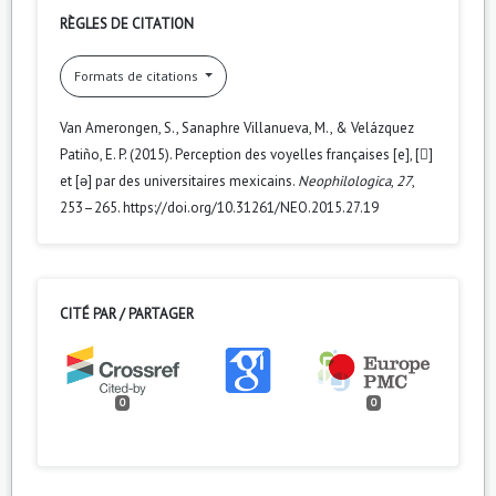
RÈGLES DE CITATION
Formats de citations
Van Amerongen, S., Sanaphre Villanueva, M., & Velázquez
Patiño, E. P. (2015). Perception des voyelles françaises [e], []
et [ə] par des universitaires mexicains.
Neophilologica
,
27
,
253–265. https://doi.org/10.31261/NEO.2015.27.19
CITÉ PAR / PARTAGER
0
0