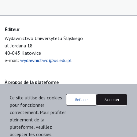
Éditeur
Wydawnictwo Uniwersytetu Śląskiego
ul. Jordana 18
40-043 Katowice
e-mail:
wydawnictwo@us.edu.pl
À propos de la plateforme
© 2025 Uniwersytet Śląski w Katowicach
Ce site utilise des cookies
Support & Customization by LIBCOM
Refuser
Accepter
pour fonctionner
Platform & Workflow by OJS/PKP
correctement. Pour profiter
pleinement de la
plateforme, veuillez
accepter les cookies.