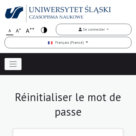
++
+
A
Se connecter
A
A
Français (France)
Réinitialiser le mot de
passe