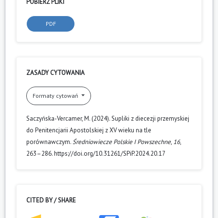
POBIERZ PLIKI
PDF
ZASADY CYTOWANIA
Formaty cytowań
Saczyńska-Vercamer, M. (2024). Supliki z diecezji przemyskiej
do Penitencjarii Apostolskiej z XV wieku na tle
porównawczym.
Średniowiecze Polskie I Powszechne
,
16
,
263–286. https://doi.org/10.31261/SPiP.2024.20.17
CITED BY / SHARE