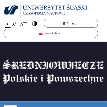
++
+
A
Zaloguj
A
A
Język Polski