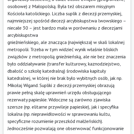
osobowe) z Małopolską. Była też obszarem misyjnym
Kościoła katolickiego. Liczba suplik z diecezji przemyskiej,
najmniejszej spośród diecezji arcybiskupstwa lwowskiego –
niecałe 30 – jest bardzo mała w porównaniu z diecezjami
arcybiskupstwa
gnieźnieńskiego, ale znacząca (największa) w skali lokalnej
metropolii. Trzeba w tym widzieć wynik właśnie bliskich
związków z metropolią gnieźnieńską, ale nie bez znaczenia
było oddziaływanie (transfer kulturowy, kaznodziejstwo,
dbałość o szkołę katedralną) środowiska kapituły
katedralnej, w której nie brak było wybitnych osób, jak np.
Mikołaj Wigand. Supliki z diecezji przemyskiej obrazują
prawie pełną skalę uprawnień urzędu obsługującego
rezerwaty papieskie. Widoczne są zarówno zjawiska
szersze (np. elitarne przywileje papieskie), jak i specyfika
lokalna (np. nieprawidłowości w sprawowaniu kultu,
specyficzne rozumienie przeszkód małżeńskich).
Jednocześnie pozwalają one obserwować funkcjonowanie