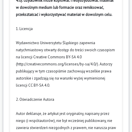
4.0). Użytkownik może kopiować i redystrybuować materiał
w dowolnym medium lub formacie oraz remiksować,
przekształcać i wykorzystywać materiał w dowolnym celu.
1. Licencja
Wydawnictwo Uniwersytetu Śląskiego zapewnia
natychmiastowy otwarty dostęp do treści swoich czasopism
na licencji Creative Commons BY-SA 4.0
(
http://creativecommons.org/licenses/by-sa/4.0/
). Autorzy
publikujący w tym czasopiśmie zachowują wszelkie prawa
autorskie i zgadzają się na warunki wyżej wymienionej
licencji CC BY-SA 4.0.
2. Oświadczenie Autora
Autor deklaruje, że artykuł jest oryginalny, napisany przez
niego (i współautorów), nie był wcześniej publikowany, nie
zawiera stwierdzeń niezgodnych z prawem, nie narusza praw