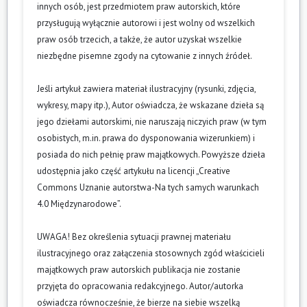
innych osób, jest przedmiotem praw autorskich, które
przysługują wyłącznie autorowi i jest wolny od wszelkich
praw osób trzecich, a także, że autor uzyskał wszelkie
niezbędne pisemne zgody na cytowanie z innych źródeł.
Jeśli artykuł zawiera materiał ilustracyjny (rysunki, zdjęcia,
wykresy, mapy itp.), Autor oświadcza, że wskazane dzieła są
jego dziełami autorskimi, nie naruszają niczyich praw (w tym
osobistych, m.in. prawa do dysponowania wizerunkiem) i
posiada do nich pełnię praw majątkowych. Powyższe dzieła
udostępnia jako część artykułu na licencji „Creative
Commons Uznanie autorstwa-Na tych samych warunkach
4.0 Międzynarodowe”.
UWAGA! Bez określenia sytuacji prawnej materiału
ilustracyjnego oraz załączenia stosownych zgód właścicieli
majątkowych praw autorskich publikacja nie zostanie
przyjęta do opracowania redakcyjnego. Autor/autorka
oświadcza równocześnie, że bierze na siebie wszelką