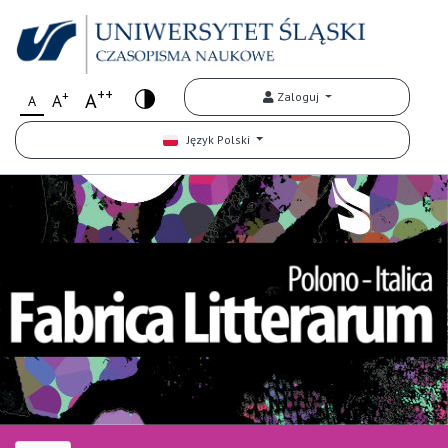
++
+
A
Zaloguj
A
A
Język Polski