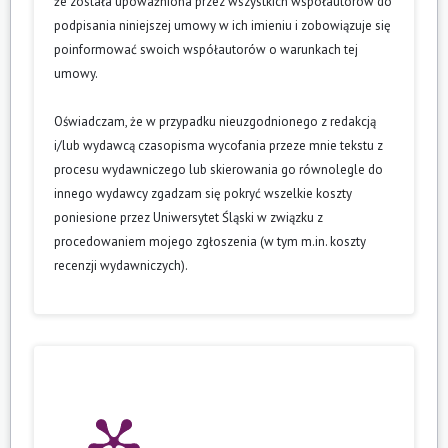
że została upoważniona przez wszystkich współautorów do
podpisania niniejszej umowy w ich imieniu i zobowiązuje się
poinformować swoich współautorów o warunkach tej
umowy.
Oświadczam, że w przypadku nieuzgodnionego z redakcją
i/lub wydawcą czasopisma wycofania przeze mnie tekstu z
procesu wydawniczego lub skierowania go równolegle do
innego wydawcy zgadzam się pokryć wszelkie koszty
poniesione przez Uniwersytet Śląski w związku z
procedowaniem mojego zgłoszenia (w tym m.in. koszty
recenzji wydawniczych).