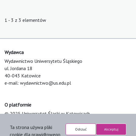
1 - 3 z 3 elementów
Wydawca
Wydawnictwo Uniwersytetu Śląskiego
ul. Jordana 18
40-043 Katowice
e-mail:
wydawnictwo@us.edu.pl
O platformie
© 2025 Uniwersytet Śląski w Katowicach
Support & Customization by LIBCOM
Ta strona używa pliki
Platform & Workflow by OJS/PKP
Odrzuć
Akceptuj
cookie dla prawidłowego