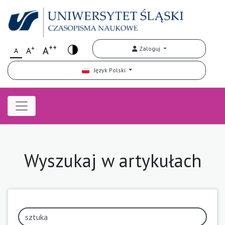
++
+
A
Zaloguj
A
A
Język Polski
Wyszukaj w artykułach