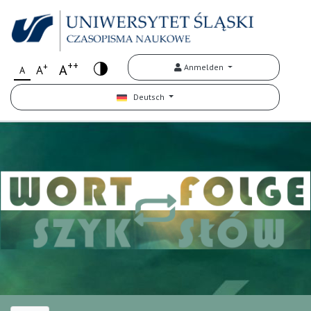
++
+
A
Anmelden
A
A
Deutsch