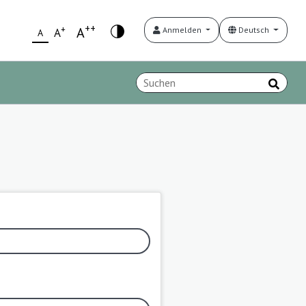
++
+
A
Anmelden
Deutsch
A
A