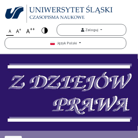
++
+
A
Zaloguj
A
A
Język Polski