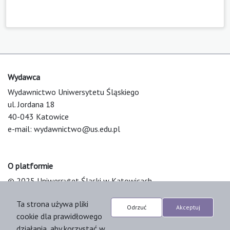
Wydawca
Wydawnictwo Uniwersytetu Śląskiego
ul. Jordana 18
40-043 Katowice
e-mail:
wydawnictwo@us.edu.pl
O platformie
© 2025 Uniwersytet Śląski w Katowicach
Support & Customization by LIBCOM
Ta strona używa pliki
Platform & Workflow by OJS/PKP
Odrzuć
Akceptuj
cookie dla prawidłowego
działania, aby korzystać w