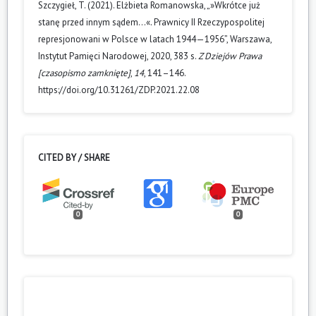
Szczygieł, T. (2021). Elżbieta Romanowska, „»Wkrótce już
stanę przed innym sądem…«. Prawnicy II Rzeczypospolitej
represjonowani w Polsce w latach 1944—1956”, Warszawa,
Instytut Pamięci Narodowej, 2020, 383 s.
Z Dziejów Prawa
[czasopismo zamknięte]
,
14
, 141–146.
https://doi.org/10.31261/ZDP.2021.22.08
CITED BY / SHARE
0
0