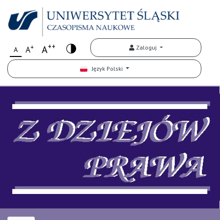
++
+
A
Zaloguj
A
A
Język Polski