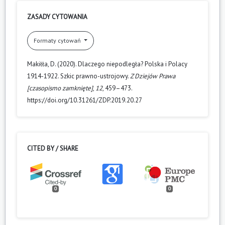
ZASADY CYTOWANIA
Formaty cytowań
Makiłła, D. (2020). Dlaczego niepodległa? Polska i Polacy
1914-1922. Szkic prawno-ustrojowy.
Z Dziejów Prawa
[czasopismo zamknięte]
,
12
, 459–473.
https://doi.org/10.31261/ZDP.2019.20.27
CITED BY / SHARE
0
0