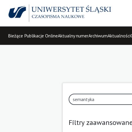
Bieżące Publikacje Online
Aktualny numer
Archiwum
Aktualności
Filtry zaawansowan