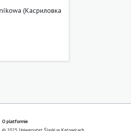
etnikowa (Касриловка
O platformie
© 2025 Uniwersytet Śląski w Katowicach