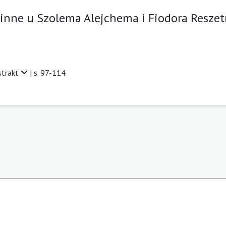
dzinne u Szolema Alejchema i Fiodora Resz
strakt
| s. 97-114