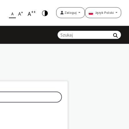
++
+
A
Zaloguj
Język Polski
A
A