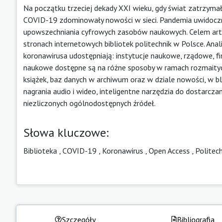
Na początku trzeciej dekady XXI wieku, gdy świat zatrzyma
COVID-19 zdominowały nowości w sieci. Pandemia uwidoczn
upowszechniania cyfrowych zasobów naukowych. Celem art
stronach internetowych bibliotek politechnik w Polsce. Ana
koronawirusa udostępniają: instytucje naukowe, rządowe, 
naukowe dostępne są na różne sposoby w ramach rozmaity
książek, baz danych w archiwum oraz w dziale nowości, w 
nagrania audio i wideo, inteligentne narzędzia do dostarczania,
niezliczonych ogólnodostępnych źródeł.
Słowa kluczowe:
Biblioteka
,
COVID-19
,
Koronawirus
,
Open Access
,
Politec
Szczegóły
Bibliografia