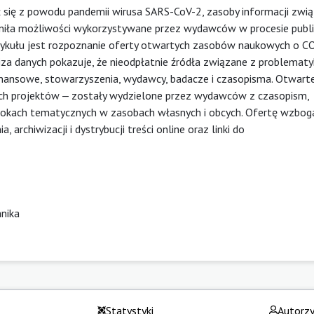
ł się z powodu pandemii wirusa SARS-CoV-2, zasoby informacji zwi
iła możliwości wykorzystywane przez wydawców w procesie publi
ykułu jest rozpoznanie oferty otwartych zasobów naukowych o C
liza danych pokazuje, że nieodpłatnie źródła związane z problemat
finansowe, stowarzyszenia, wydawcy, badacze i czasopisma. Otwart
ch projektów ‒ zostały wydzielone przez wydawców z czasopism,
blokach tematycznych w zasobach własnych i obcych. Ofertę wzbog
 archiwizacji i dystrybucji treści online oraz linki do
hnika
Statystyki
Autorz