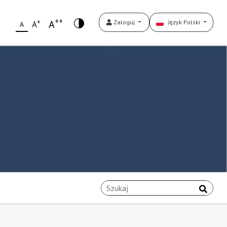
++
+
A
Zaloguj
Język Polski
A
A