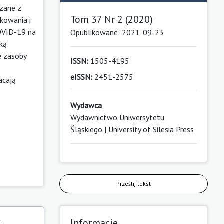
ązane z
Tom 37 Nr 2 (2020)
kowania i
OVID-19 na
Opublikowane: 2021-09-23
yką
e zasoby
ISSN:
1505-4195
eISSN:
2451-2575
acają
Wydawca
Wydawnictwo Uniwersytetu
Śląskiego | University of Silesia Press
Prześlij tekst
y
Informacje