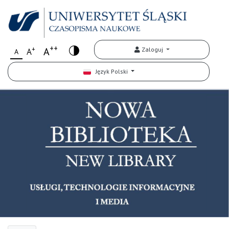
++
+
A
Zaloguj
A
A
Język Polski