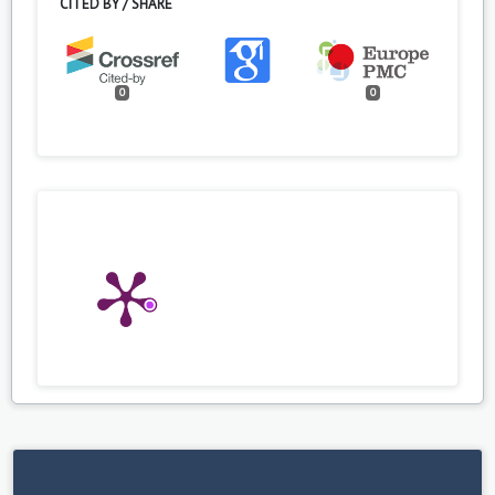
CITED BY / SHARE
0
0