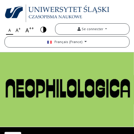
++
+
A
Se connecter
A
A
Français (France)