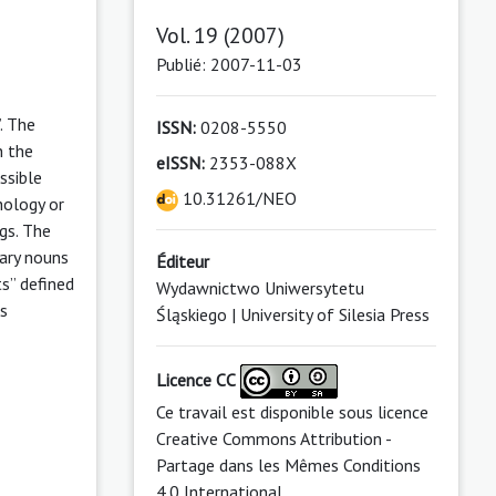
Vol. 19 (2007)
Publié: 2007-11-03
. The
ISSN:
0208-5550
n the
eISSN:
2353-088X
ssible
10.31261/NEO
hology or
gs. The
lary nouns
Éditeur
ts” defined
Wydawnictwo Uniwersytetu
is
Śląskiego | University of Silesia Press
Licence CC
Ce travail est disponible sous licence
Creative Commons Attribution -
Partage dans les Mêmes Conditions
4.0 International
.