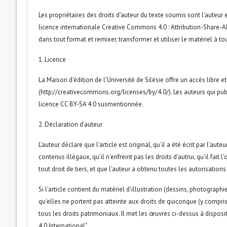
Les propriétaires des droits d'auteur du texte soumis sont l'auteur et
licence internationale Creative Commons 4.0 : Attribution-Share-Ali
dans tout format et remixer, transformer et utiliser le matériel à tou
1. Licence
La Maison d'édition de l'Université de Silésie offre un accès libr
(http://creativecommons.org/licenses/by/4.0/). Les auteurs qui publ
licence CC BY-SA 4.0 susmentionnée.
2. Déclaration d'auteur
L'auteur déclare que l'article est original, qu'il a été écrit par l'au
contenus illégaux, qu'il n'enfreint pas les droits d'autrui, qu'il fait 
tout droit de tiers, et que l'auteur a obtenu toutes les autorisations
Si l'article contient du matériel d'illustration (dessins, photographi
qu'elles ne portent pas atteinte aux droits de quiconque (y compris
tous les droits patrimoniaux. Il met les œuvres ci-dessus à dispos
4.0 International".