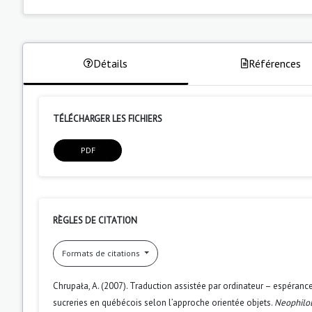
Détails
Références
TÉLÉCHARGER LES FICHIERS
PDF
RÈGLES DE CITATION
Formats de citations
Chrupała, A. (2007). Traduction assistée par ordinateur – espéran
sucreries en québécois selon l’approche orientée objets.
Neophilol