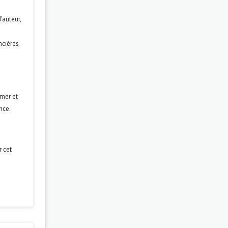
'auteur,
ncières
rmer et
nce.
r cet