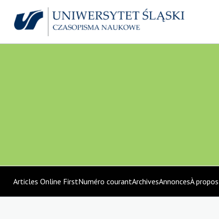
Articles Online First
Numéro courant
Archives
Annonces
À propo