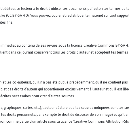
 l'éditeur. Le lecteur a le droit d'utiliser les documents pdf selon les termes de l
ke (CC BY-SA 4.0). Vous pouvez copier et redistribuer le matériel sur tout suppor
tes fins.
e et immédiat au contenu de ses revues sous la licence Creative Commons BY-SA 4
ient dans ce journal conservent tous les droits d'auteur et acceptent les termes
teur (et les co-auteurs), qu'il n'a pas été publié précédemment, qu'il ne contient pas
l'objet des droits d’auteur qui appartienent exclusivement à l'auteur et qu'il est lib
 écrites nécessaires pour citer d'autres sources.
es, graphiques, cartes, etc.), l'auteur déclare que les œuvres indiquées sont les si
 les droits personnels, par exemple le droit de disposer de son image) et qu'il en
ition comme partie d'un article sous la licence "Creative Commons Attribution-Sh