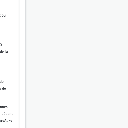
a
t ou
.0
 de la
 de
re de
ennes,
 détient
areAlike