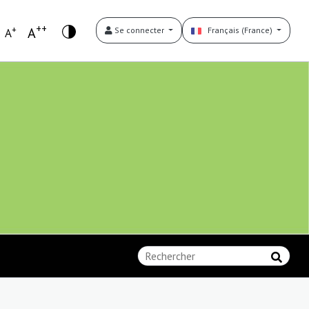
++
+
A
Se connecter
Français (France)
A