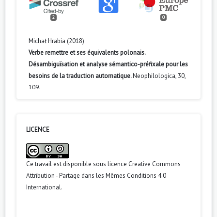
2
0
Michał Hrabia (2018)
Verbe remettre et ses équivalents polonais.
Désambiguïsation et analyse sémantico-préfixale pour les
besoins de la traduction automatique.
Neophilologica,
30
,
109.
10.31261/NEO.2018.30.07
Michał Hrabia (2011)
Désambiguïsation des sens du prédicat adjectival farouche
LICENCE
dans le cadre d’une approche orientée objets.
Neophilologica,
23
,
150.
Ce travail est disponible sous licence
Creative Commons
10.31261/NEO.2011.23.13
Attribution - Partage dans les Mêmes Conditions 4.0
International
.