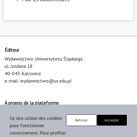
Éditeur
Wydawnictwo Uniwersytetu Śląskiego
ul. Jordana 18
40-043 Katowice
e-mail:
wydawnictwo@us.edu.pl
À propos de la plateforme
© 2025 Uniwersytet Śląski w Katowicach
Ce site utilise des cookies
Support & Customization by LIBCOM
Refuser
Accepter
pour fonctionner
Platform & Workflow by OJS/PKP
correctement. Pour profiter