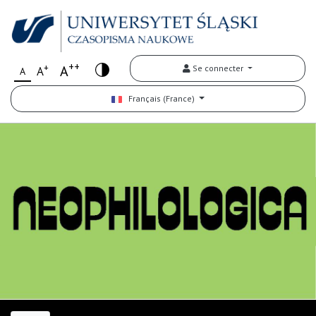
++
+
A
Se connecter
A
A
Français (France)