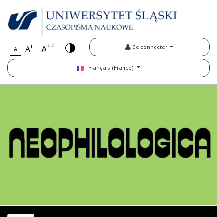
++
+
A
Se connecter
A
A
Français (France)