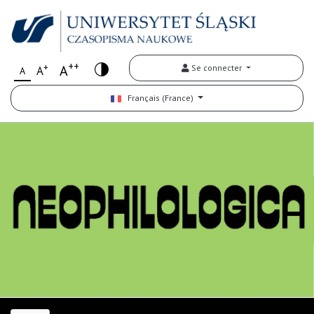
++
+
A
Se connecter
A
A
Français (France)