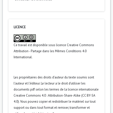
Anna Czekaj (2018)
Perception et métonymie — problèmes de traduction
automatique.
Neophilologica,
30
,
76.
10.31261/NEO.2018.30.05
LICENCE
Anna Czekaj (2017)
Quelques remarques pour vous mettre au parfum à propos
Ce travail est disponible sous licence
Creative Commons
du parfum.
Neophilologica,
29
,
40.
Attribution - Partage dans les Mêmes Conditions 4.0
10.31261/NEO.2017.29.03
International
.
Les propriétaires des droits d'auteur du texte soumis sont
l'auteur et l'éditeur. Le lecteur a le droit d'utiliser les
documents pdf selon les termes de la licence internationale
Creative Commons 4.0 : Attribution-Share-Alike (CC BY-SA
4.0). Vous pouvez copier et redistribuer le matériel sur tout
support ou dans tout format et remixer, transformer et