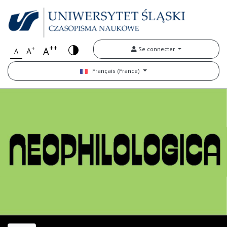
++
+
A
Se connecter
A
A
Français (France)