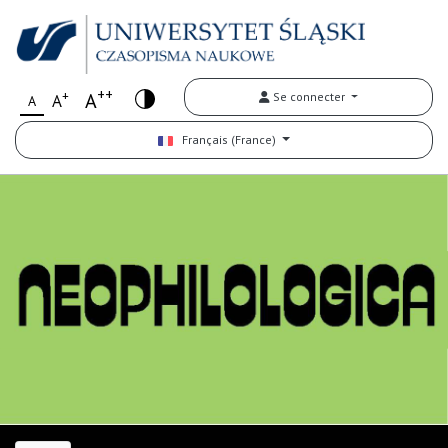
++
+
A
Se connecter
A
A
Français (France)