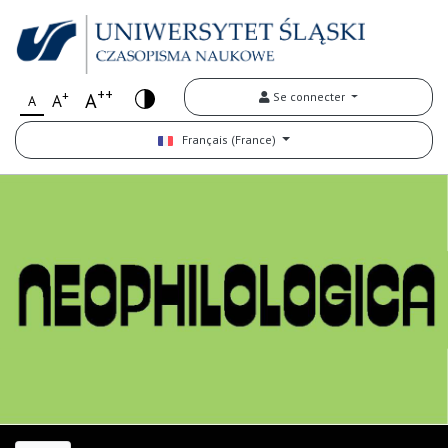
++
+
A
Se connecter
A
A
Français (France)