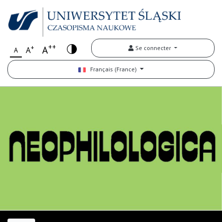
++
+
A
Se connecter
A
A
Français (France)