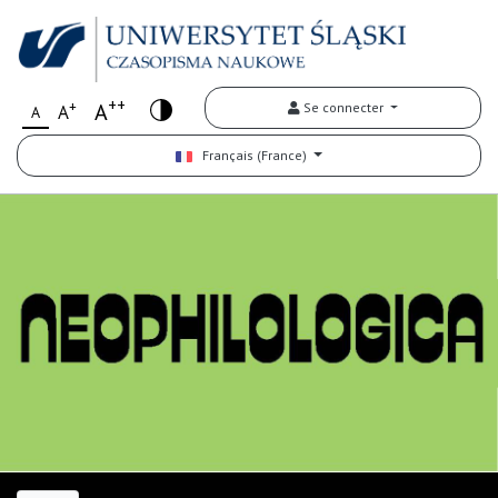
++
+
A
Se connecter
A
A
Français (France)