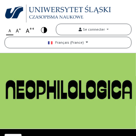
++
+
A
Se connecter
A
A
Français (France)