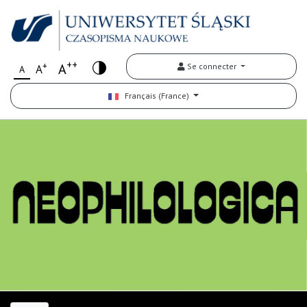
++
+
A
Se connecter
A
A
Français (France)