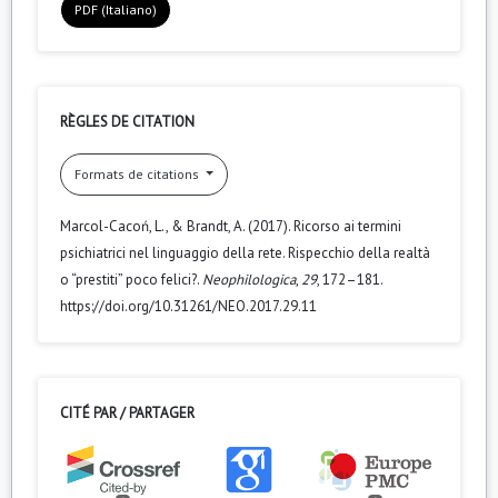
PDF (Italiano)
RÈGLES DE CITATION
Formats de citations
Marcol-Cacoń, L., & Brandt, A. (2017). Ricorso ai termini
psichiatrici nel linguaggio della rete. Rispecchio della realtà
o “prestiti” poco felici?.
Neophilologica
,
29
, 172–181.
https://doi.org/10.31261/NEO.2017.29.11
CITÉ PAR / PARTAGER