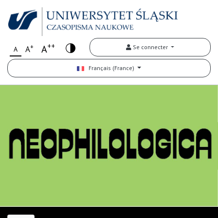
++
+
A
Se connecter
A
A
Français (France)