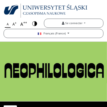
++
+
A
Se connecter
A
A
Français (France)