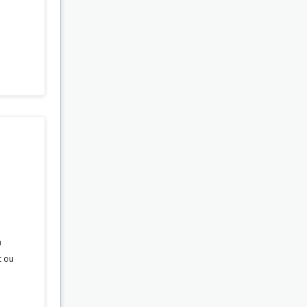
a
t ou