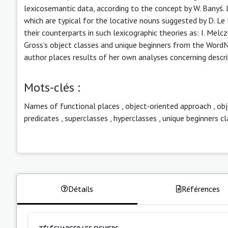
lexicosemantic data, according to the concept by W. Banyś. L
which are typical for the locative nouns suggested by D. L
their counterparts in such lexicographic theories as: I. Melc
Gross’s object classes and unique beginners from the WordN
author places results of her own analyses concerning descrip
Mots-clés :
Names of functional places
,
object-oriented approach
,
obj
predicates
,
superclasses
,
hyperclasses
,
unique beginners c
Détails
Références