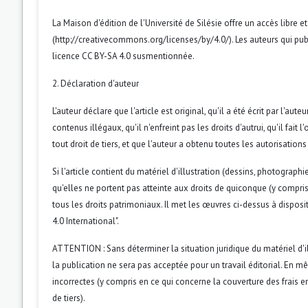
La Maison d'édition de l'Université de Silésie offre un accès libr
(http://creativecommons.org/licenses/by/4.0/). Les auteurs qui publ
licence CC BY-SA 4.0 susmentionnée.
2. Déclaration d'auteur
L'auteur déclare que l'article est original, qu'il a été écrit par l'au
contenus illégaux, qu'il n'enfreint pas les droits d'autrui, qu'il fait 
tout droit de tiers, et que l'auteur a obtenu toutes les autorisations
Si l'article contient du matériel d'illustration (dessins, photographi
qu'elles ne portent pas atteinte aux droits de quiconque (y compris
tous les droits patrimoniaux. Il met les œuvres ci-dessus à dispos
4.0 International".
ATTENTION : Sans déterminer la situation juridique du matériel d'il
la publication ne sera pas acceptée pour un travail éditorial. En 
incorrectes (y compris en ce qui concerne la couverture des frais en
de tiers).