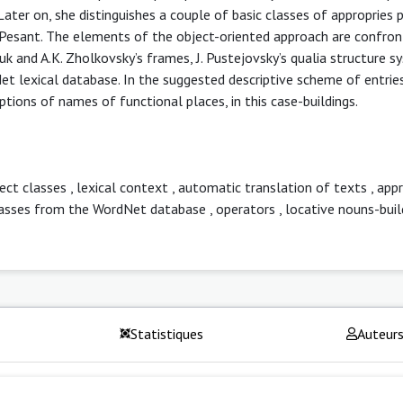
ater on, she distinguishes a couple of basic classes of appropries p
e Pesant. The elements of the object-oriented approach are confro
zuk and A.K. Zholkovsky’s frames, J. Pustejovsky’s qualia structure s
et lexical database. In the suggested descriptive scheme of entrie
tions of names of functional places, in this case-buildings.
ect classes
,
lexical context
,
automatic translation of texts
,
appr
lasses from the WordNet database
,
operators
,
locative nouns-buil
Statistiques
Auteur