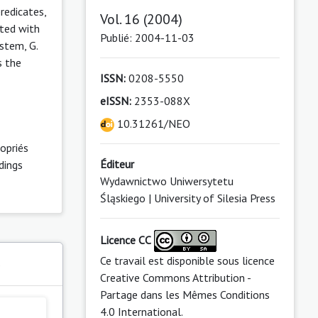
redicates,
Vol. 16 (2004)
nted with
Publié: 2004-11-03
ystem, G.
s the
ISSN:
0208-5550
eISSN:
2353-088X
10.31261/NEO
opriés
Éditeur
dings
Wydawnictwo Uniwersytetu
Śląskiego | University of Silesia Press
Licence CC
Ce travail est disponible sous licence
s
Creative Commons Attribution -
Partage dans les Mêmes Conditions
4.0 International
.