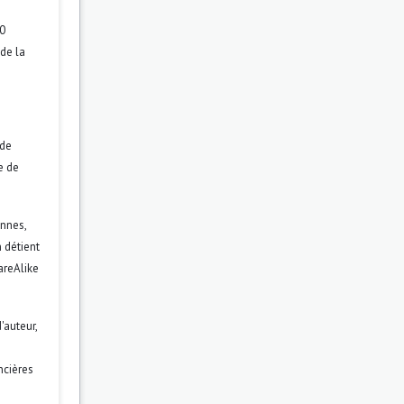
.0
 de la
 de
re de
ennes,
 détient
areAlike
'auteur,
ncières