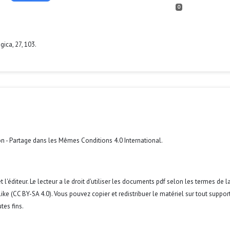
0
gica,
27
,
103.
n - Partage dans les Mêmes Conditions 4.0 International
.
 l'éditeur. Le lecteur a le droit d'utiliser les documents pdf selon les termes de l
ke (CC BY-SA 4.0). Vous pouvez copier et redistribuer le matériel sur tout suppor
tes fins.