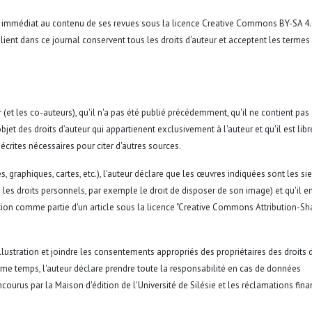
e et immédiat au contenu de ses revues sous la licence Creative Commons BY-SA 4
ient dans ce journal conservent tous les droits d'auteur et acceptent les termes
teur (et les co-auteurs), qu'il n'a pas été publié précédemment, qu'il ne contient pas
l'objet des droits d’auteur qui appartienent exclusivement à l'auteur et qu'il est lib
 écrites nécessaires pour citer d'autres sources.
es, graphiques, cartes, etc.), l'auteur déclare que les œuvres indiquées sont les si
 les droits personnels, par exemple le droit de disposer de son image) et qu'il en
ition comme partie d'un article sous la licence "Creative Commons Attribution-Sh
lustration et joindre les consentements appropriés des propriétaires des droits d
même temps, l'auteur déclare prendre toute la responsabilité en cas de données
courus par la Maison d'édition de l'Université de Silésie et les réclamations fina