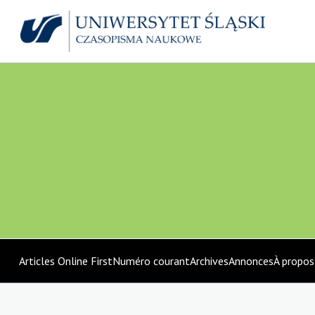
Articles Online First
Numéro courant
Archives
Annonces
À propo