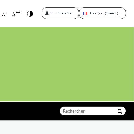
++
+
A
Se connecter
Français (France)
A