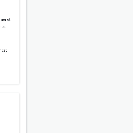
rmer et
nce.
r cet