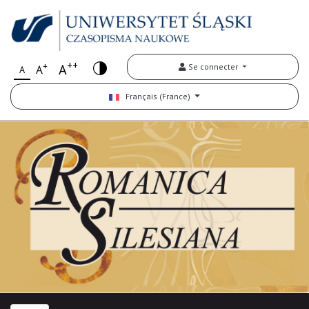
++
+
A
Se connecter
A
A
Français (France)