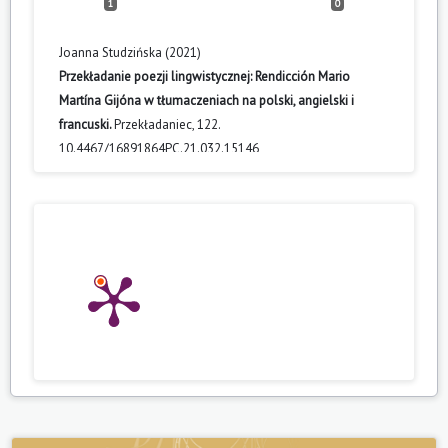
1
0
Joanna Studzińska (2021)
Przekładanie poezji lingwistycznej: Rendicción Mario
Martína Gijóna w tłumaczeniach na polski, angielski i
francuski.
Przekładaniec,
122.
10.4467/16891864PC.21.032.15146